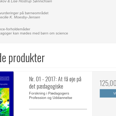
skov & Lise Hostrup Sønnichsen
vurderinger på børneområdet
ecilie K. Moesby-Jensen
nce-forholdemåder
agoger kan mødes med børn om science
de produkter
Nr. 01 - 2017: At få øje på
125,0
det pædagogiske
Forskning i Pædagogers
V
Profession og Uddannelse