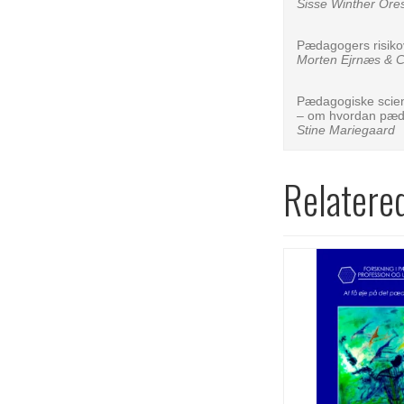
Sisse Winther Ore
Pædagogers risiko
Morten Ejrnæs & C
Pædagogiske scie
– om hvordan pæd
Stine Mariegaard
Relatere