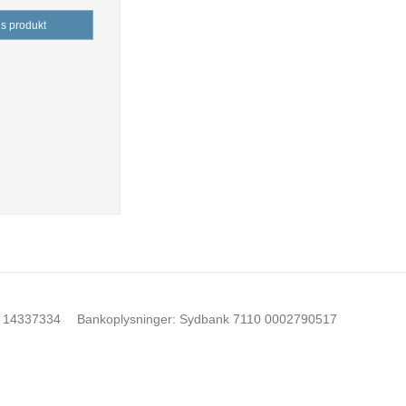
is produkt
14337334
Bankoplysninger
:
Sydbank 7110 0002790517