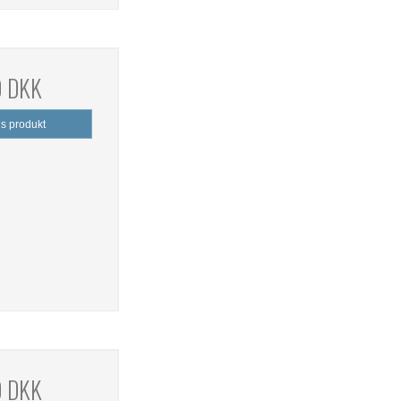
0 DKK
is produkt
0 DKK