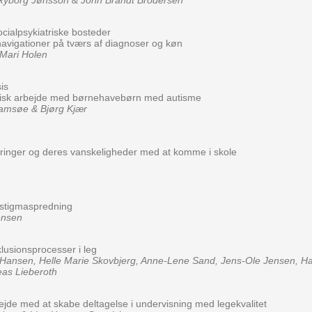
Ryborg Jønsson & John Brandt Brodersen
cialpsykiatriske bosteder
navigationer på tværs af diagnoser og køn
Mari Holen
is
isk arbejde med børnehavebørn med autisme
amsøe & Bjørg Kjær
ringer og deres vanskeligheder med at komme i skole
stigmaspredning
ensen
klusionsprocesser i leg
Hansen, Helle Marie Skovbjerg, Anne-Lene Sand, Jens-Ole Jensen, 
as Lieberoth
jde med at skabe deltagelse i undervisning med legekvalitet