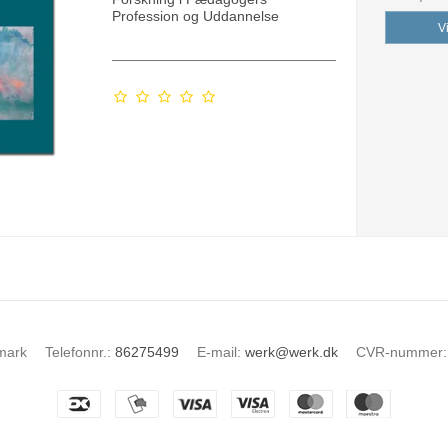
Profession og Uddannelse
V
mark
Telefonnr.
:
86275499
E-mail
:
werk@werk.dk
CVR-nummer
: