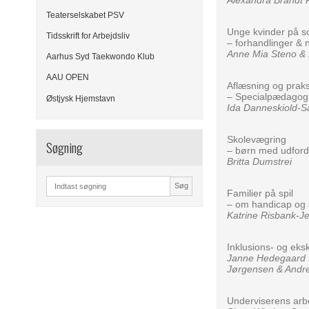
Alexandra Brandt 
Teaterselskabet PSV
Unge kvinder på so
Tidsskrift for Arbejdsliv
– forhandlinger & 
Anne Mia Steno & 
Aarhus Syd Taekwondo Klub
AAU OPEN
Aflæsning og praks
– Specialpædagog
Østjysk Hjemstavn
Ida Danneskiold-S
Skolevægring
Søgning
– børn med udford
Britta Dumstrei
Søg
Familier på spil
– om handicap og 
Katrine Risbank-J
Inklusions- og eks
Janne Hedegaard 
Jørgensen & Andre
Underviserens arbe