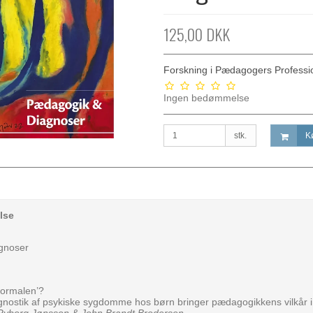
125,00 DKK
Forskning i Pædagogers Profess
Ingen bedømmelse
stk.
K
lse
gnoser
normalen’?
gnostik af psykiske sygdomme hos børn bringer pædagogikkens vilkår i