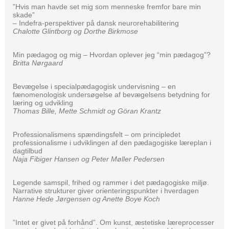
”Hvis man havde set mig som menneske fremfor bare min
skade”
– Indefra-perspektiver på dansk neurorehabilitering
Chalotte Glintborg og Dorthe Birkmose
Min pædagog og mig – Hvordan oplever jeg “min pædagog”?
Britta Nørgaard
Bevægelse i special­pædagogisk undervisning – en
fænomenologisk undersøgelse af bevægelsens betydning for
læring og udvikling
Thomas Bille, Mette Schmidt og Göran Krantz
Professionalismens spændingsfelt – om principledet
professionalisme i udviklingen af den pædagogiske læreplan i
dagtilbud
Naja Fibiger Hansen og Peter Møller Pedersen
Legende samspil, frihed og rammer i det pædagogiske miljø.
Narrative strukturer giver orienteringspunkter i hverdagen
Hanne Hede Jørgensen og Anette Boye Koch
”Intet er givet på forhånd”. Om kunst, æstetiske læreprocesser