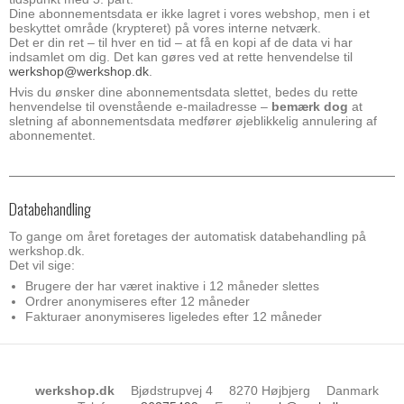
Dine abonnementsdata er ikke lagret i vores webshop, men i et
beskyttet område (krypteret) på vores interne netværk.
Det er din ret – til hver en tid – at få en kopi af de data vi har
indsamlet om dig. Det kan gøres ved at rette henvendelse til
werkshop@werkshop.dk
.
Hvis du ønsker dine abonnementsdata slettet, bedes du rette
henvendelse til ovenstående e-mailadresse –
bemærk dog
at
sletning af abonnementsdata medfører øjeblikkelig annulering af
abonnementet.
Databehandling
To gange om året foretages der automatisk databehandling på
werkshop.dk.
Det vil sige:
Brugere der har været inaktive i 12 måneder slettes
Ordrer anonymiseres efter 12 måneder
Fakturaer anonymiseres ligeledes efter 12 måneder
werkshop.dk
Bjødstrupvej 4
8270 Højbjerg
Danmark