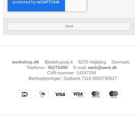
Send
werkshop.dk
Bjødstrupvej 4
8270 Højbjerg
Danmark
Telefonnr.
:
86275499
E-mail
:
werk@werk.dk
CVR-nummer
:
14337334
Bankoplysninger
:
Sydbank 7110 0002790517