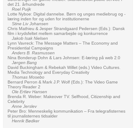
det 21. århundrede
Roel Puijk
Lotte Nyboe: Digital dannelse. Børn og unges mediebrug og -
læring inden for og uden for institutionerne
Stine Liv Johansen
Chris Mathieu & Jesper Strandgaard Pedersen (Eds.): Dansk
film i krydsfeltet mellem samarbejde og konkurrence
Jakob Isak Nielsen
Lynn Vavreck: The Message Matters – The Economy and
Presidential Campaigns
Anders B. Rasmussen
Nina Bonderup Dohn & Lars Johnsen: E-læring på web 2.0
Jørgen Bang
David Buckingham & Rebekah Willet (eds.) Video Cultures.
Media Technology and Everyday Creativity
Thomas Mosebo
Bernard Perron & Mark J.P. Wolf (Eds.): The Video Game
Theory Reader 2
Ole Ertløv Hansen
Brenda R. Weber: Makeover TV. Selfhood, Citizenship and
Celebrity
Anne Jerslev
Peter Bro: Menneskelig kommunikation – Fra telegrafisternes
til journalisternes tidsalder
Henrik Bødker