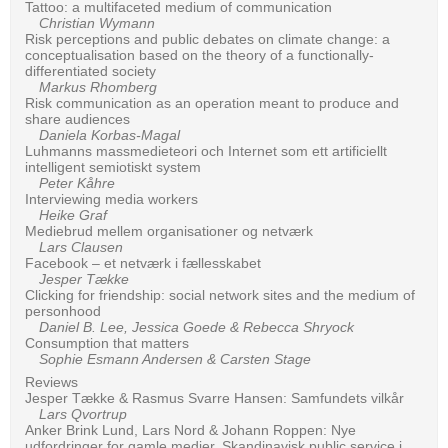
Tattoo: a multifaceted medium of communication
Christian Wymann
Risk perceptions and public debates on climate change: a
conceptualisation based on the theory of a functionally-
differentiated society
Markus Rhomberg
Risk communication as an operation meant to produce and
share audiences
Daniela Korbas-Magal
Luhmanns massmedieteori och Internet som ett artificiellt
intelligent semiotiskt system
Peter Kåhre
Interviewing media workers
Heike Graf
Mediebrud mellem organisationer og netværk
Lars Clausen
Facebook – et netværk i fællesskabet
Jesper Tække
Clicking for friendship: social network sites and the medium of
personhood
Daniel B. Lee, Jessica Goede & Rebecca Shryock
Consumption that matters
Sophie Esmann Andersen & Carsten Stage
Reviews
Jesper Tække & Rasmus Svarre Hansen: Samfundets vilkår
Lars Qvortrup
Anker Brink Lund, Lars Nord & Johann Roppen: Nye
udfordringer for gamle medier. Skandinavisk public service i