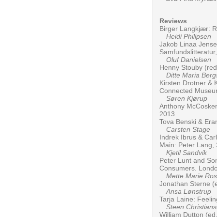
Reviews
Birger Langkjær: R
Heidi Philipsen
Jakob Linaa Jensen
Samfundslitteratur
Oluf Danielsen
Henny Stouby (red.
Ditte Maria Berg
Kirsten Drotner &
Connected Museum
Søren Kjørup
Anthony McCosker: 
2013
Tova Benski & Eran
Carsten Stage
Indrek Ibrus & Carl
Main: Peter Lang,
Kjetil Sandvik
Peter Lunt and Son
Consumers. Londo
Mette Marie Ros
Jonathan Sterne (
Ansa Lønstrup
Tarja Laine: Feel
Steen Christian
William Dutton (ed