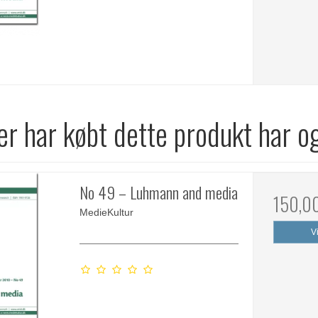
r har købt dette produkt har o
No 49 – Luhmann and media
150,0
MedieKultur
V