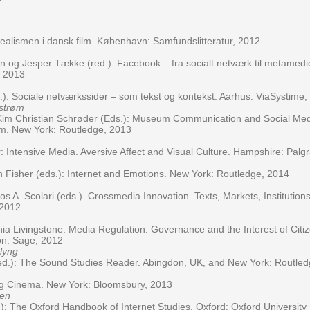
ealismen i dansk film. København: Samfundslitteratur, 2012
 og Jesper Tække (red.): Facebook – fra socialt netværk til metamedi
, 2013
): Sociale netværkssider – som tekst og kontekst. Aarhus: ViaSystime,
strøm
 Kim Christian Schrøder (Eds.): Museum Communication and Social Me
. New York: Routledge, 2013
Intensive Media. Aversive Affect and Visual Culture. Hampshire: Palg
 Fisher (eds.): Internet and Emotions. New York: Routledge, 2014
os A. Scolari (eds.). Crossmedia Innovation. Texts, Markets, Institution
 2012
ia Livingstone: Media Regulation. Governance and the Interest of Citi
n: Sage, 2012
lyng
ed.): The Sound Studies Reader. Abing­don, UK, and New York: Routled
ing Cinema. New York: Bloomsbury, 2013
sen
.): The Oxford Handbook of Internet Studies. Oxford: Oxford University