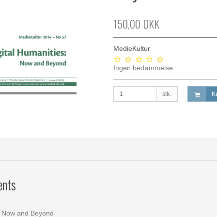
150,00 DKK
MedieKultur
Ingen bedømmelse
stk.
K
ents
s: Now and Beyond