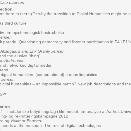
itte Laursen
section
om here to there (Or why the transition to Digital Humanities might be p
as third culture
ativ: En epistemologisk bestræbelse
Jensen
it parade: Questioning democracy and listener participation in P4 i P1’s
bildgaard and Erik Granly Jensen
and the elusive “thing”
eb Andreasen
 and networked digital media
mann
 digital humanities: (computational) corpus linguistics
 Jensen
digital humanities – an impossible match? New job descriptions and the
rger
ction
” – metaforiske betydningslag i filmmediet. En analyse af Aarhus Unive
nding- og rekrutteringskampagne 2012
en og Volkmar Engerer
l needs at the museum: The role of digital technologies
k