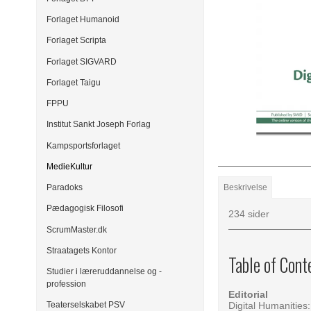
Forlaget Humanoid
Forlaget Scripta
Forlaget SIGVARD
Forlaget Taigu
FPPU
Institut Sankt Joseph Forlag
Kampsportsforlaget
MedieKultur
Beskrivelse
Paradoks
Pædagogisk Filosofi
234 sider
ScrumMaster.dk
Straatagets Kontor
Table of Cont
Studier i læreruddannelse og -
profession
Editorial
Digital Humanitie
Teaterselskabet PSV