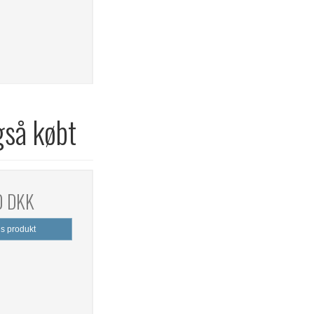
gså købt
0 DKK
is produkt