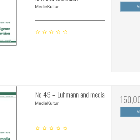
MedieKultur
V
No 49 – Luhmann and media
150,0
MedieKultur
V