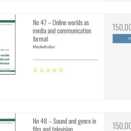
No 47 – Online worlds as
150,0
media and communication
format
V
MedieKultur
No 48 – Sound and genre in
150,0
film and television