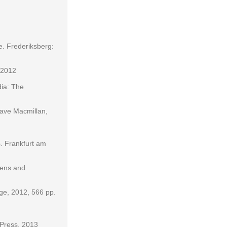
e. Frederiksberg:
 2012
dia: The
rave Macmillan,
s. Frankfurt am
zens and
ge, 2012, 566 pp.
 Press, 2013