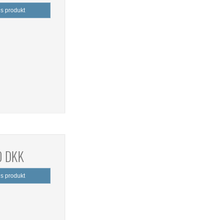
is produkt
0 DKK
is produkt