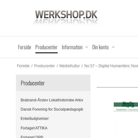
Forside
Producenter
Information
Din konto
Forside
/
Producenter
/
MedieKultur
/
No 57 – Digital Humanities: N
Producenter
Brabrand-Årslev Lokalhistoriske Arkiv
Dansk Forening for Socialpædagogik
Enkeltudgivelser
Forlaget ATTIKA
Forlaget DPP