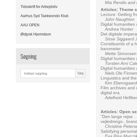
Mia Rendix and D
Tidsskrift for Arbejdsliv
Articles: Theme 
Lecture: Getting fr
Aarhus Syd Taekwondo Klub
John Naughton
Digital humanities 
AAU OPEN
Andrea Hunter
Det digitale imper
Østjysk Hjemstavn
Sisse Siggaard 
Constituents of a h
barometer
Mette Simonsen A
Søgning
Digital humanities 
Torsten Arni Cal
Digital humanities
Niels Ole Finne
Søg
Linguistics and the
Kim Ebensgaard
Film archives and 
digital era
Adelheid Heftbe
Articles: Open se
”Den lange rejse …
vejlednings-, bra
Christine Peters
Satisfying persona
Eva Pina Myrczi