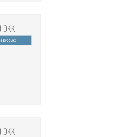
0 DKK
is produkt
0 DKK