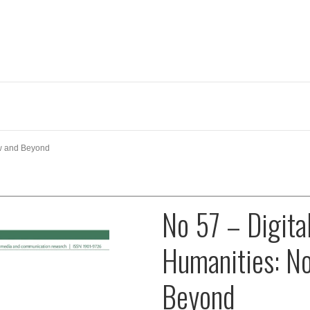
ow and Beyond
No 57 – Digita
Humanities: N
Beyond