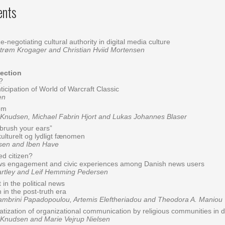
ents
Re-negotiating cultural authority in digital media culture
røm Krogager and Christian Hviid Mortensen
section
?
ticipation of World of Warcraft Classic
en
om
udsen, Michael Fabrin Hjort and Lukas Johannes Blaser
 brush your ears”
turelt og lydligt fænomen
sen and Iben Have
d citizen?
ews engagement and civic experiences among Danish news users
rtley and Leif Hemming Pedersen
 in the political news
 in the post-truth era
mbrini Papadopoulou, Artemis Eleftheriadou and Theodora A. Maniou
atization of organizational communication by religious communities in d
udsen and Marie Vejrup Nielsen