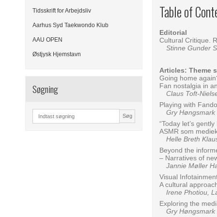
Table of Cont
Tidsskrift for Arbejdsliv
Aarhus Syd Taekwondo Klub
Editorial
Cultural Critique. 
AAU OPEN
Stinne Gunder St
Østjysk Hjemstavn
Articles: Theme 
Going home again
Søgning
Fan nostalgia in an
Claus Toft-Niels
Playing with Fand
Gry Høngsmark Kn
Søg
“Today let’s gently
ASMR som mediekul
Helle Breth Klau
Beyond the informe
– Narratives of n
Jannie Møller Ha
Visual Infotainment
A cultural approach
Irene Photiou, La
Exploring the medi
Gry Høngsmark Kn