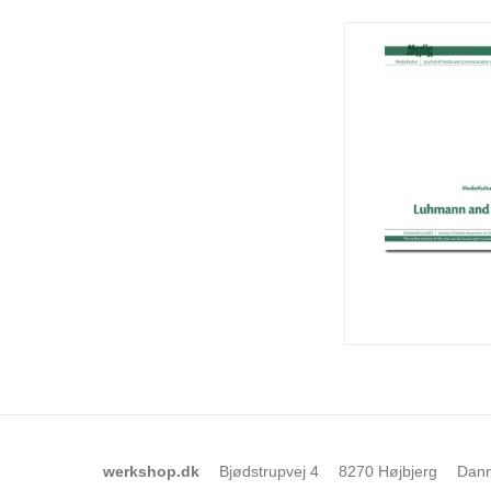
werkshop.dk
Bjødstrupvej 4
8270 Højbjerg
Dan