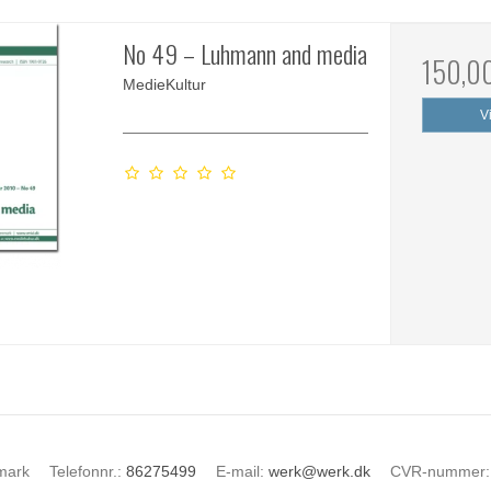
No 49 – Luhmann and media
150,0
MedieKultur
V
mark
Telefonnr.
:
86275499
E-mail
:
werk@werk.dk
CVR-nummer
: