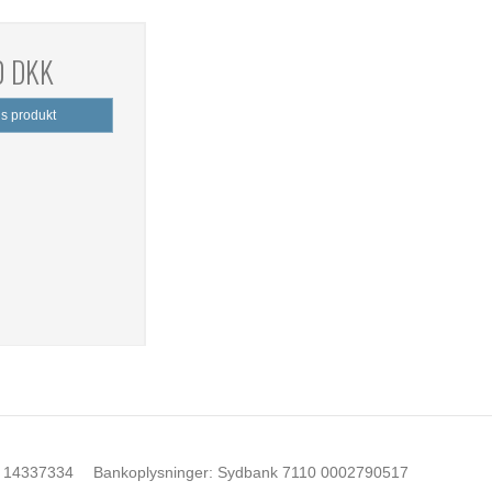
0 DKK
is produkt
14337334
Bankoplysninger
:
Sydbank 7110 0002790517