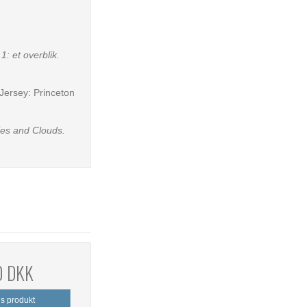
1: et overblik.
Jersey: Princeton
ties and Clouds.
0 DKK
is produkt