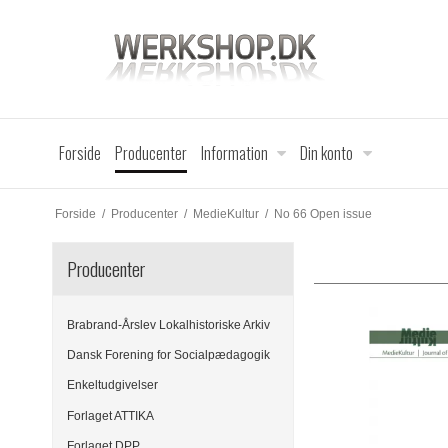
Forside
Producenter
Information
Din konto
Forside
/
Producenter
/
MedieKultur
/
No 66 Open issue
Producenter
Brabrand-Årslev Lokalhistoriske Arkiv
Dansk Forening for Socialpædagogik
Enkeltudgivelser
Forlaget ATTIKA
Forlaget DPP