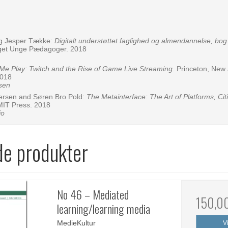
og Jesper Tække:
Digitalt understøttet faglighed og almendannelse, bog 
get Unge Pædagoger. 2018
Me Play: Twitch and the Rise of Game Live Streaming.
Princeton, New 
2018
sen
dersen and Søren Bro Pold:
The Metainterface: The Art of Platforms, Ci
MIT Press. 2018
io
de produkter
No 46 – Mediated
150,0
learning/learning media
MedieKultur
V