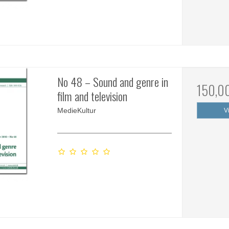
No 48 – Sound and genre in
150,0
film and television
MedieKultur
V