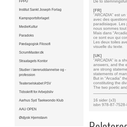
De to stemningsful
FPPU
Institut Sankt Joseph Forlag
[FR]
”ARCADIA” est un t
Kampsportsforlaget
avec des questions 
paradisiaque. Les 
MedieKultur
nous sommes tout p
Mais dans “Arcadia”
Paradoks
ce sont eux qui cons
Les deux toiles ave
Pædagogisk Filosofi
visuelle du texte.
ScrumMaster.dk
[UK]
”ARCADIA” is a shor
Straatagets Kontor
answers, and the ex
are strong statemen
Studier i læreruddannelse og -
statements of many
profession
But in “Arcadia” th
constituting the divi
Teaterselskabet PSV
The two poetic and 
Tidsskrift for Arbejdsliv
16 sider (x3)
Aarhus Syd Taekwondo Klub
isbn 978-87-7528
AAU OPEN
Østjysk Hjemstavn
Relatere