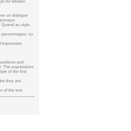
yk for teksten.
mme un dialogue
, presque
. Quand au style,
eux personnages; ou
 l’expression
 questions and
al. The expressions
le of the first
 be they are
n of the text.