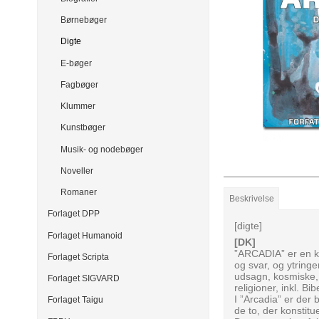
Børnebøger
Digte
E-bøger
Fagbøger
Klummer
Kunstbøger
Musik- og nodebøger
Noveller
Romaner
Beskrivelse
Forlaget DPP
[digte]
Forlaget Humanoid
[DK]
”ARCADIA” er en ko
Forlaget Scripta
og svar, og ytringe
udsagn, kosmiske, 
Forlaget SIGVARD
religioner, inkl. Bib
I ”Arcadia” er der
Forlaget Taigu
de to, der konstit