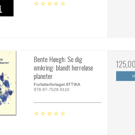
Bente Høegh: Se dig
125,0
omkring: blandt herreløse
planeter
V
Forfatterforlaget ATTIKA
978-87-7528-9110