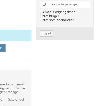
Husk login-oplysninger
Glemt din adgangskode?
Opret bruger
Opret som boghandler
Log ind
øb
op med spørgsmål
tringerne er stærke
nger i mange
ler måske er det