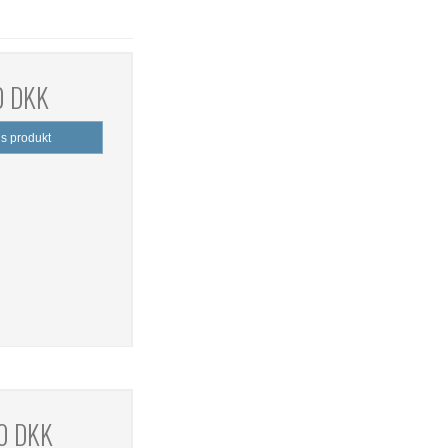
0 DKK
is produkt
0 DKK