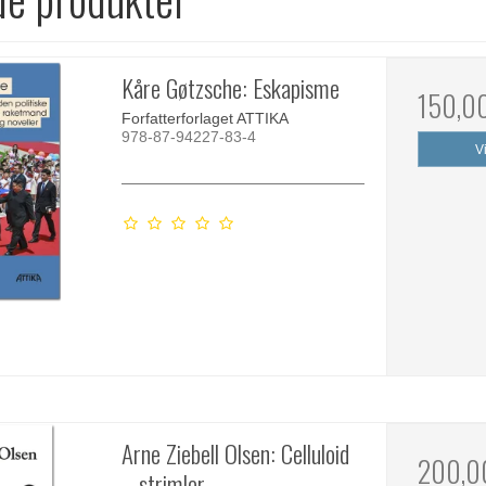
Kåre Gøtzsche: Eskapisme
150,0
Forfatterforlaget ATTIKA
978-87-94227-83-4
V
Arne Ziebell Olsen: Celluloid
200,0
– strimler