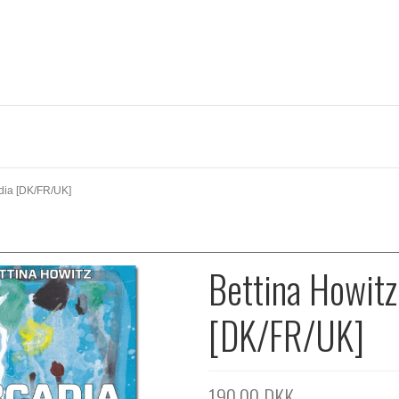
adia [DK/FR/UK]
Bettina Howitz
[DK/FR/UK]
190,00 DKK