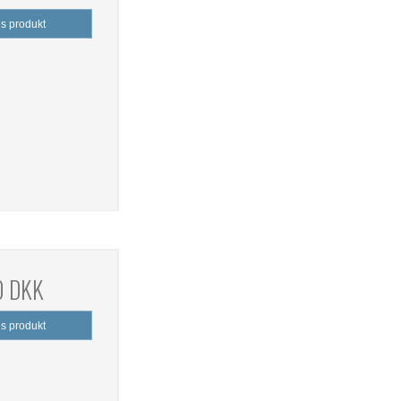
is produkt
0 DKK
is produkt