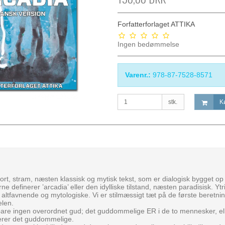
Forfatterforlaget ATTIKA
Ingen bedømmelse
Varenr.:
978-87-7528-8571
stk.
K
rt, stram, næsten klassisk og mytisk tekst, som er dialogisk bygget 
rne definerer ’arcadia’ eller den idylliske tilstand, næsten paradisisk. Y
altfavnende og mytologiske. Vi er stilmæssigt tæt på de første beretni
elen.
 bare ingen overordnet gud; det guddommelige ER i de to mennesker, el
uerer det guddommelige.