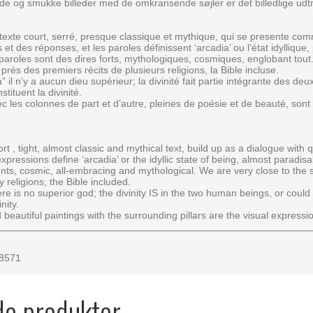
de og smukke billeder med de omkransende søjler er det billedlige udtr
exte court, serré, presque classique et mythique, qui se presente co
et des réponses, et les paroles définissent ‘arcadia’ ou l’état idyllique
paroles sont des dires forts, mythologiques, cosmiques, englobant tout
rès des premiers récits de plusieurs religions, la Bible incluse.
 il n’y a aucun dieu supérieur; la divinité fait partie intégrante des d
tituent la divinité.
c les colonnes de part et d’autre, pleines de poésie et de beauté, sont
t , tight, almost classic and mythical text, build up as a dialogue with
pressions define ‘arcadia’ or the idyllic state of being, almost paradis
ts, cosmic, all-embracing and mythological. We are very close to the sty
 religions, the Bible included.
ere is no superior god; the divinity IS in the two human beings, or could
nity.
beautiful paintings with the surrounding pillars are the visual expressio
-8571
de produkter