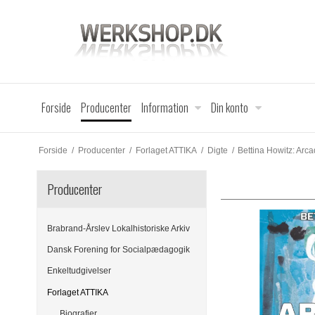
Forside
Producenter
Information
Din konto
Forside
/
Producenter
/
Forlaget ATTIKA
/
Digte
/
Bettina Howitz: Arc
Producenter
Brabrand-Årslev Lokalhistoriske Arkiv
Dansk Forening for Socialpædagogik
Enkeltudgivelser
Forlaget ATTIKA
Biografier