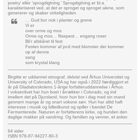
poetry’ eller ’sprogdigtning.’ Sprogdigtning er bl.a.
karakteriseret ved, at det er sproget og sproget alene, som
genererer og skaber virkeligheden.
… Gud bor nok i planter og grene
Vi er
over orme og mos
Orme og mos… flisepest… engang roser
Bli’r afskåret til fest
Festen kommer af jord med blomster der kommer
op af denne
sang
som krystal klang
Birgitte er uddannet etnograf, delvist ved Århus Universitet og
University of Colorado, USA og har også i 2022 færdiggjort et
år på Gladiatorskolens 1-årige forfatteruddannelse i Århus.
I voksenlivet har hun boet i årrækker i Colorado, og ind
imellem det på Djursland, hvor hun bor i dag med sin mand
gennem mange år og snart voksne søn. Hun har altid haft
interesse i musik og billedkunst og spiller i bandet De
Fermenterede. Naturen er forfatterens kirke, og hunden den
daglige makker på vandring. Og familien og venner, et anker.
64 sider
ISBN 978-87-94227-80-3