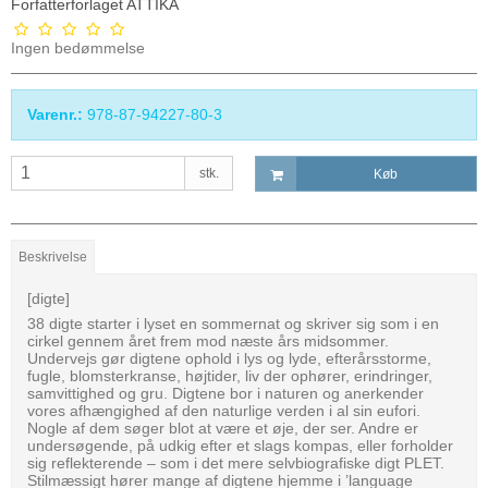
Forfatterforlaget ATTIKA
Ingen bedømmelse
Varenr.:
978-87-94227-80-3
stk.
Køb
Beskrivelse
[digte]
38 digte starter i lyset en sommernat og skriver sig som i en
cirkel gennem året frem mod næste års midsommer.
Undervejs gør digtene ophold i lys og lyde, efterårsstorme,
fugle, blomsterkranse, højtider, liv der ophører, erindringer,
samvittighed og gru. Digtene bor i naturen og anerkender
vores afhængighed af den naturlige verden i al sin eufori.
Nogle af dem søger blot at være et øje, der ser. Andre er
undersøgende, på udkig efter et slags kompas, eller forholder
sig reflekterende – som i det mere selvbiografiske digt PLET.
Stilmæssigt hører mange af digtene hjemme i ’language