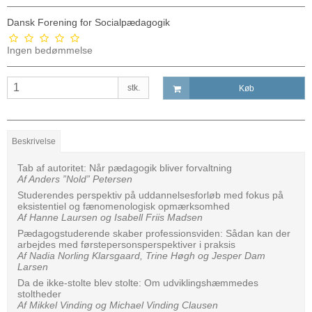
Dansk Forening for Socialpædagogik
Ingen bedømmelse
stk.
Køb
Beskrivelse
Tab af autoritet: Når pædagogik bliver forvaltning
Af Anders ”Nold” Petersen
Studerendes perspektiv på uddannelses­forløb med fokus på
eksistentiel og fænomenologisk opmærksomhed
Af Hanne Laursen og Isabell Friis Madsen
Pædagog­studerende skaber professionsviden: Sådan kan der
­arbejdes med førstepersons­perspektiver i praksis
Af Nadia Norling Klarsgaard, Trine Høgh og Jesper Dam
Larsen
Da de ikke-stolte blev stolte: Om udviklingshæmmedes
stoltheder
Af Mikkel Vinding og Michael Vinding Clausen