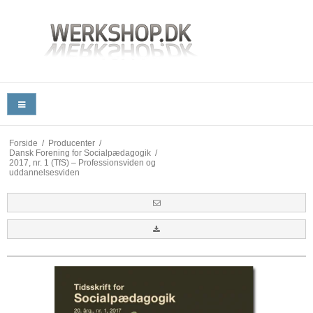
Forside
/
Producenter
/
Dansk Forening for Socialpædagogik
/
2017, nr. 1 (TfS) – Professionsviden og
uddannelsesviden