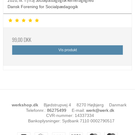
Dansk Forening for Socialpædagogik
99,00 DKK
Vis produkt
werkshop.dk
Bjødstrupvej 4
8270 Højbjerg
Danmark
Telefonnr.
:
86275499
E-mail
:
werk@werk.dk
CVR-nummer
:
14337334
Bankoplysninger
:
Sydbank 7110 0002790517