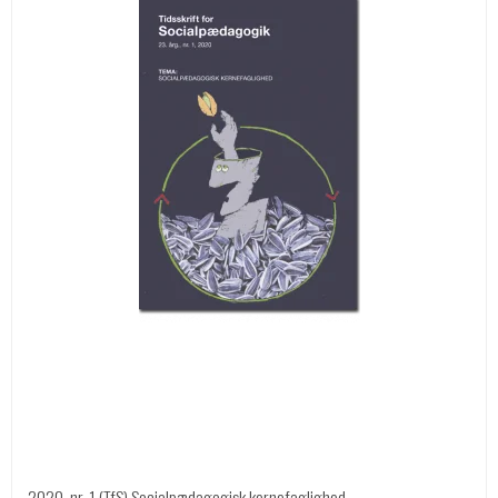
2020, nr. 1 (TfS) Socialpædagogisk kernefaglighed