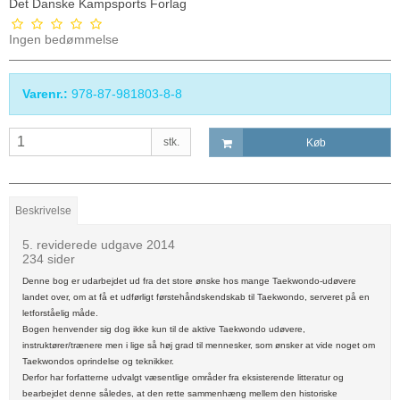
Det Danske Kampsports Forlag
Ingen bedømmelse
Varenr.:
978-87-981803-8-8
stk.
Køb
Beskrivelse
5. reviderede udgave 2014
234 sider
Denne bog er udarbejdet ud fra det store ønske hos mange Taekwondo-udøvere
landet over, om at få et udførligt førstehåndskendskab til Taekwondo, serveret på en
letforståelig måde.
Bogen henvender sig dog ikke kun til de aktive Taekwondo udøvere,
instruktører/trænere men i lige så høj grad til mennesker, som ønsker at vide noget om
Taekwondos oprindelse og teknikker.
Derfor har forfatterne udvalgt væsentlige områder fra eksisterende litteratur og
bearbejdet denne således, at den rette sammenhæng mellem den historiske