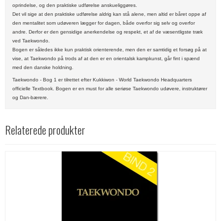
oprindelse, og den praktiske udførelse anskueliggøres.
Det vil sige at den praktiske udførelse aldrig kan stå alene, men altid er båret oppe af
den mentalitet som udøveren lægger for dagen, både overfor sig selv og overfor
andre. Derfor er den gensidige anerkendelse og respekt, et af de væsentligste træk
ved Taekwondo.
Bogen er således ikke kun praktisk orienterende, men den er samtidig et forsøg på at
vise, at Taekwondo på trods af at den er en orientalsk kampkunst, går fint i spænd
med den danske holdning.
Taekwondo - Bog 1 er tilrettet efter Kukkiwon - World Taekwondo Headquarters
officielle Textbook. Bogen er en must for alle seriøse Taekwondo udøvere, instruktører
og Dan-bærere.
Relaterede produkter