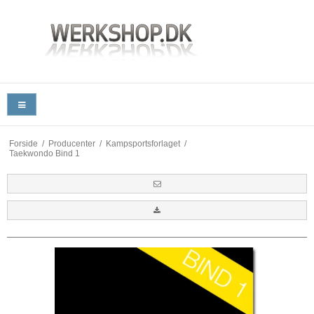
Forside
/
Producenter
/
Kampsportsforlaget
/
Taekwondo Bind 1