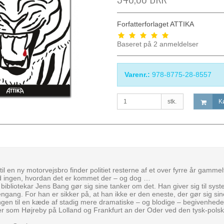
Forfatterforlaget ATTIKA
Baseret på
2
anmeldelser
Varenr.:
978-8775-28-8557
stk.
K
l en ny motorvejsbro finder politiet resterne af et over fyrre år gammelt
d ingen, hvordan det er kommet der – og dog …
ibliotekar Jens Bang gør sig sine tanker om det. Han giver sig til sys
engang. For han er sikker på, at han ikke er den eneste, der gør sig sin
ingen til en kæde af stadig mere dramatiske – og blodige – begivenheder,
der som Højreby på Lolland og Frankfurt an der Oder ved den tysk-pols