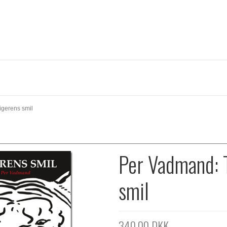
igerens smil
Per Vadmand: 
smil
340,00 DKK