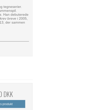
og tegneserier.
sammenspil.
a
. Han debuterede
krev breve
i 2005,
013, der sammen
0 DKK
is produkt