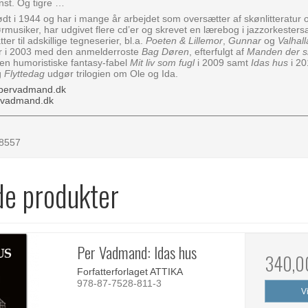
nst. Og tigre …
ødt i 1944 og har i mange år arbejdet som oversætter af skønlitteratur 
rmusiker, har udgivet flere cd’er og skrevet en lærebog i jazzorkester
er til adskillige tegneserier, bl.a.
Poeten & Lillemor
,
Gunnar
og
Valhall
r i 2003 med den anmelderroste
Bag Døren
, efterfulgt af
Manden der s
en humoristiske fantasy-fabel
Mit liv som fugl
i 2009 samt
Idas hus
i 2
g
Flyttedag
udgør trilogien om Ole og Ida.
pervadmand.dk
rvadmand.dk
-8557
de produkter
Per Vadmand: Idas hus
340,0
Forfatterforlaget ATTIKA
978-87-7528-811-3
V