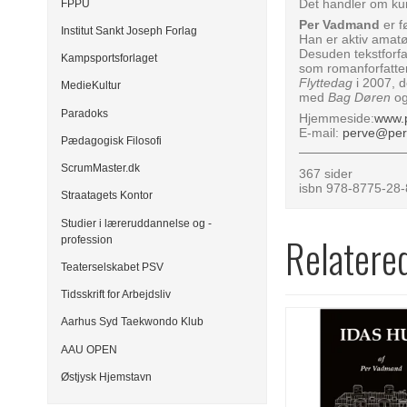
Det handler om ku
FPPU
Per Vadmand
er f
Institut Sankt Joseph Forlag
Han er aktiv amatø
Desuden tekstforfatt
Kampsportsforlaget
som romanforfatte
Flyttedag
i 2007, d
MedieKultur
med
Bag Døren
o
Paradoks
Hjemmeside:
www.
E-mail:
perve@pe
Pædagogisk Filosofi
ScrumMaster.dk
367 sider
isbn 978-8775-28
Straatagets Kontor
Studier i læreruddannelse og -
Relatere
profession
Teaterselskabet PSV
Tidsskrift for Arbejdsliv
Aarhus Syd Taekwondo Klub
AAU OPEN
Østjysk Hjemstavn