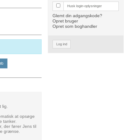
Husk login-oplysninger
Glemt din adgangskode?
Opret bruger
Opret som boghandler
Log ind
øb
 lig.
tematisk at opsøge
e tanker.
 der fører Jens til
ke grænse.