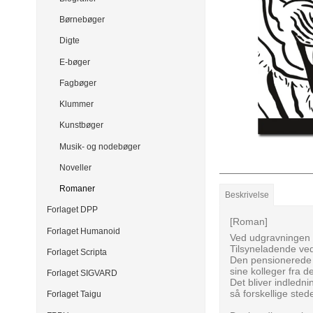
Børnebøger
Digte
E-bøger
Fagbøger
Klummer
Kunstbøger
Musik- og nodebøger
Noveller
Romaner
Beskrivelse
Forlaget DPP
[Roman]
Forlaget Humanoid
Ved udgravningen ti
Tilsyneladende ve
Forlaget Scripta
Den pensionerede b
sine kolleger fra d
Forlaget SIGVARD
Det bliver indledn
så forskellige ste
Forlaget Taigu