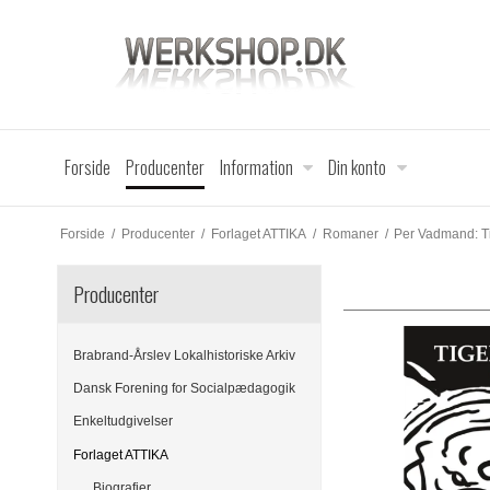
Forside
Producenter
Information
Din konto
Forside
/
Producenter
/
Forlaget ATTIKA
/
Romaner
/
Per Vadmand: T
Producenter
Brabrand-Årslev Lokalhistoriske Arkiv
Dansk Forening for Socialpædagogik
Enkeltudgivelser
Forlaget ATTIKA
Biografier