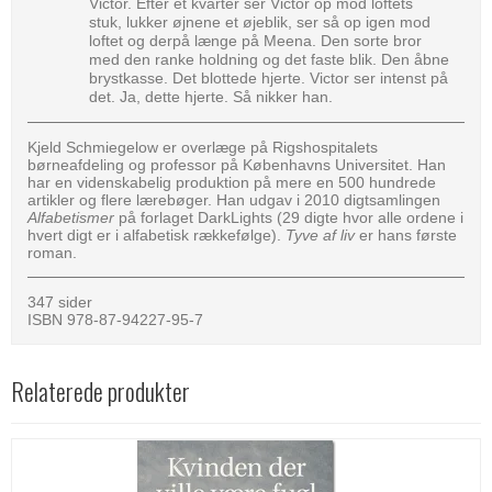
Victor. Efter et kvarter ser Victor op mod loftets
stuk, lukker øjnene et øjeblik, ser så op igen mod
loftet og derpå længe på Meena. Den sorte bror
med den ranke holdning og det faste blik. Den åbne
brystkasse. Det blottede hjerte. Victor ser intenst på
det. Ja, dette hjerte. Så nikker han.
Kjeld Schmiegelow er overlæge på Rigshospitalets
børneafdeling og professor på Københavns Universitet. Han
har en videnskabelig produktion på mere en 500 hundrede
artikler og flere lærebøger. Han udgav i 2010 digtsamlingen
Alfabetismer
på forlaget DarkLights (29 digte hvor alle ordene i
hvert digt er i alfabetisk rækkefølge).
Tyve af liv
er hans første
roman.
347 sider
ISBN 978-87-94227-95-7
Relaterede produkter