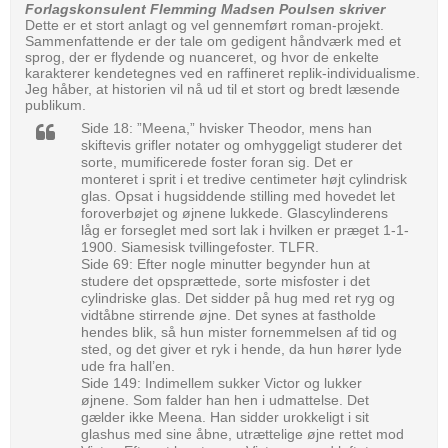
Forlagskonsulent Flemming Madsen Poulsen skriver
Dette er et stort anlagt og vel gennemført roman-projekt.
Sammenfattende er der tale om gedigent håndværk med et
sprog, der er flydende og nuanceret, og hvor de enkelte
karakterer kendetegnes ved en raffineret replik-individualisme.
Jeg håber, at historien vil nå ud til et stort og bredt læsende
publikum.
Side 18: ”Meena,” hvisker Theodor, mens han
skiftevis grifler notater og omhyggeligt studerer det
sorte, mumificerede foster foran sig. Det er
monteret i sprit i et tredive centimeter højt cylindrisk
glas. Opsat i hugsiddende stilling med hovedet let
foroverbøjet og øjnene lukkede. Glascylinderens
låg er forseglet med sort lak i hvilken er præget 1-1-
1900. Siamesisk tvillingefoster. TLFR.
Side 69: Efter nogle minutter begynder hun at
studere det opsprættede, sorte misfoster i det
cylindriske glas. Det sidder på hug med ret ryg og
vidtåbne stirrende øjne. Det synes at fastholde
hendes blik, så hun mister fornemmelsen af tid og
sted, og det giver et ryk i hende, da hun hører lyde
ude fra hall’en.
Side 149: Indimellem sukker Victor og lukker
øjnene. Som falder han hen i udmattelse. Det
gælder ikke Meena. Han sidder urokkeligt i sit
glashus med sine åbne, utrættelige øjne rettet mod