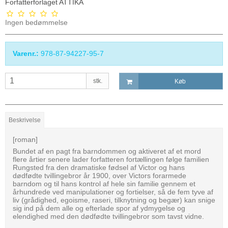
Forfatterforlaget ATTIKA
Ingen bedømmelse
Varenr.:
978-87-94227-95-7
stk.
Køb
Beskrivelse
[roman]
Bundet af en pagt fra barndommen og aktiveret af et mord
flere årtier senere lader forfatteren fortællingen følge familien
Rungsted fra den dramatiske fødsel af Victor og hans
dødfødte tvillingebror år 1900, over Victors forarmede
barndom og til hans kontrol af hele sin familie gennem et
århundrede ved manipulationer og fortielser, så de fem tyve af
liv (grådighed, egoisme, raseri, tilknytning og begær) kan snige
sig ind på dem alle og efterlade spor af ydmygelse og
elendighed med den dødfødte tvillingebror som tavst vidne.