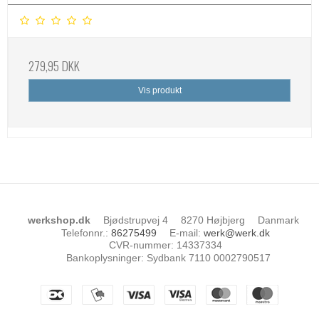
279,95 DKK
Vis produkt
werkshop.dk
Bjødstrupvej 4
8270 Højbjerg
Danmark
Telefonnr.
:
86275499
E-mail
:
werk@werk.dk
CVR-nummer
:
14337334
Bankoplysninger
:
Sydbank 7110 0002790517