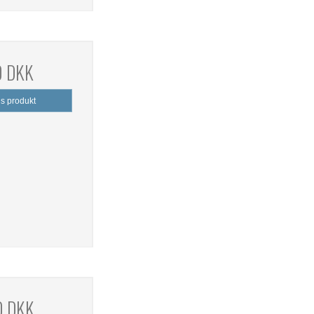
0 DKK
is produkt
0 DKK