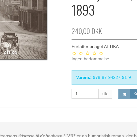
1893
240,00 DKK
Forfatterforlaget ATTIKA
Ingen bedømmelse
Varenr.:
978-87-94227-91-9
stk.
K
eensens tidsrejse til København i 1893
er en humoristisk roman, der b