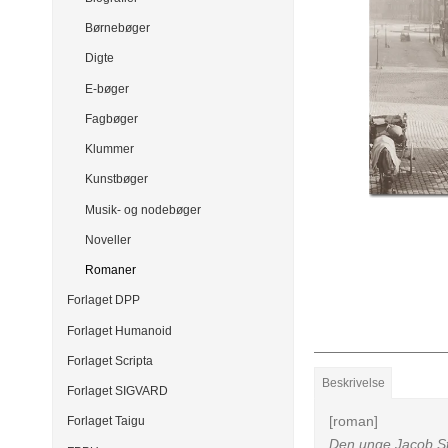
Børnebøger
Digte
E-bøger
Fagbøger
Klummer
Kunstbøger
Musik- og nodebøger
Noveller
Romaner
Forlaget DPP
Forlaget Humanoid
Forlaget Scripta
Beskrivelse
Forlaget SIGVARD
[roman]
Forlaget Taigu
Den unge Jacob St