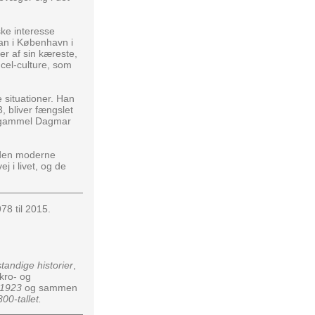
ske interesse
han i København i
r af sin kæreste,
cel-culture, som
e situationer. Han
3, bliver fængslet
et gammel Dagmar
 den moderne
j i livet, og de
78 til 2015.
tandige historier
,
kro- og
-1923
og sammen
00-tallet.