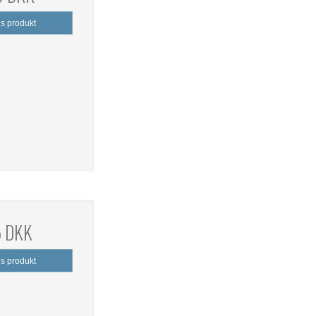
is produkt
5 DKK
is produkt