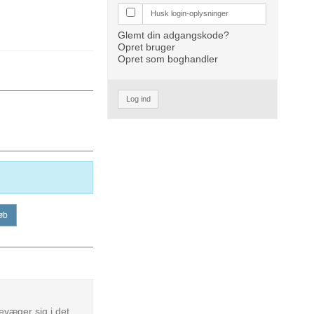
Husk login-oplysninger
Glemt din adgangskode?
Opret bruger
Opret som boghandler
Log ind
øb
evæger sig i det