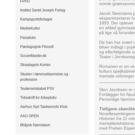
FPPU
svimle grænseområd
Institut Sankt Joseph Forlag
Jacob Steensens pa
eksperimenterer ha
Kampsportsforlaget
1893. Der oplever 
en afdød gymnasie
MedieKultur
på lige så forunder
Paradoks
Da han har svært ve
Pædagogisk Filosofi
bliver indlagt i ps
og efterfølgende u
ScrumMaster.dk
Teater i Jernbane
Straatagets Kontor
Romanen er en ven
kulturs spejlkabine
Studier i læreruddannelse og -
mentale virkninge
profession
Teaterselskabet PSV
Sten Jacobsen er c
Forlægger for Apul
Tidsskrift for Arbejdsliv
Personlige hjemme
Aarhus Syd Taekwondo Klub
Tidligere skønlit
Novellesamlinger
AAU OPEN
Historier fra 11 min
mentalitetshistorie,
Østjysk Hjemstavn
med Preben Espe