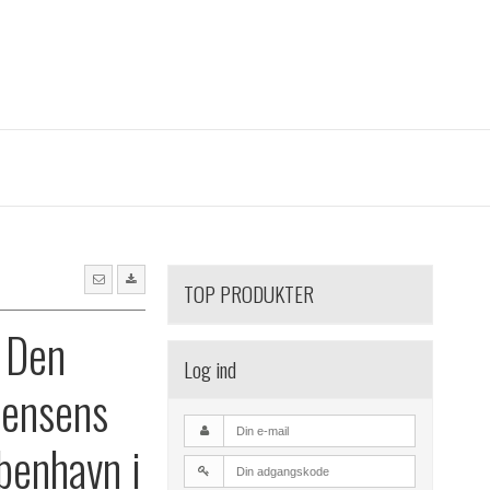
TOP PRODUKTER
 Den
Log ind
eensens
øbenhavn i