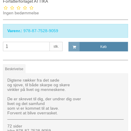
Forfatterforlaget ATTIKA
Ingen bedømmelse
Varenr.:
978-87-7528-9059
stk.
Køb
Beskrivelse
Digtene rækker fra det søde
og sjove, til både skarpe og skøre
vinkler på livet og menneskene.
De er skrevet til dig, der undrer dig over
livet og det samfund
som vi er kommet til at lave.
Forvent at blive overrasket.
72 sider
isbn 978-87-7528-9059