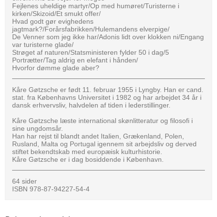
Fejlenes uheldige martyr/Op med humøret/Turisterne i
kirken/Skizoid/Et smukt offer/
Hvad godt gør evighedens
jagtmark?/Forårsfabrikken/Hulemandens elverpige/
De Venner som jeg ikke har/Adonis lidt over klokken ni/Engang
var turisterne glade/
Strøget af naturen/Statsministeren fylder 50 i dag/5
Portrætter/Tag aldrig en elefant i hånden/
Hvorfor dømme glade aber?
Kåre Gøtzsche er født 11. februar 1955 i Lyngby. Han er cand.
stat. fra Københavns Universitet i 1982 og har arbejdet 34 år i
dansk erhvervsliv, halvdelen af tiden i lederstillinger.
Kåre Gøtzsche læste international skønlitteratur og filosofi i
sine ungdomsår.
Han har rejst til blandt andet Italien, Grækenland, Polen,
Rusland, Malta og Portugal igennem sit arbejdsliv og derved
stiftet bekendtskab med europæisk kulturhistorie.
Kåre Gøtzsche er i dag bosiddende i København.
64 sider
ISBN 978-87-94227-54-4