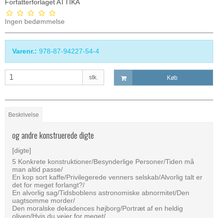
Forfatterforlaget ATTIKA
Ingen bedømmelse
Varenr.:
978-87-94227-54-4
stk.
Køb
Beskrivelse
og andre konstruerede digte
[digte]
5 Konkrete konstruktioner/Besynderlige Personer/Tiden må
man altid passe/
En kop sort kaffe/Privilegerede venners selskab/Alvorlig talt er
det for meget forlangt?/
En alvorlig sag/Tidsboblens astronomiske abnormitet/Den
uagtsomme morder/
Den moralske dekadences højborg/Portræt af en heldig
oliven/Hvis du vejer for meget/