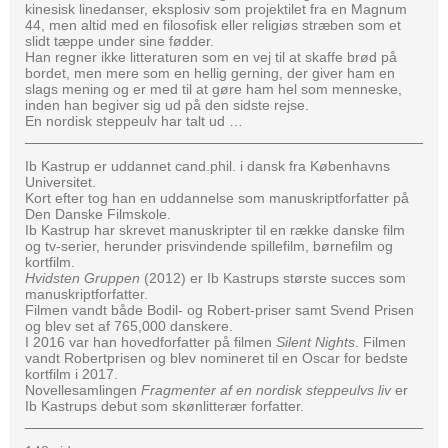
kinesisk linedanser, eksplosiv som projektilet fra en Magnum
44, men altid med en filosofisk eller religiøs stræben som et
slidt tæppe under sine fødder.
Han regner ikke litteraturen som en vej til at skaffe brød på
bordet, men mere som en hellig gerning, der giver ham en
slags mening og er med til at gøre ham hel som menneske,
inden han begiver sig ud på den sidste rejse.
En nordisk steppeulv har talt ud …
Ib Kastrup er uddannet cand.phil. i dansk fra Københavns
Universitet.
Kort efter tog han en uddannelse som manuskriptforfatter på
Den Danske Filmskole.
Ib Kastrup har skrevet manuskripter til en række danske film
og tv-serier, herunder prisvindende spillefilm, børnefilm og
kortfilm.
Hvidsten Gruppen
(2012) er Ib Kastrups største succes som
manuskriptforfatter.
Filmen vandt både Bodil- og Robert-priser samt Svend Prisen
og blev set af 765,000 danskere.
I 2016 var han hovedforfatter på filmen
Silent Nights
. Filmen
vandt Robertprisen og blev nomineret til en Oscar for bedste
kortfilm i 2017.
Novellesamlingen
Fragmenter af en nordisk steppeulvs liv
er
Ib Kastrups debut som skønlitterær forfatter.