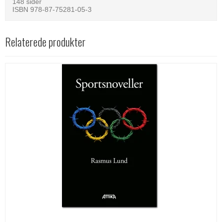
148 sider
ISBN 978-87-75281-05-3
Relaterede produkter