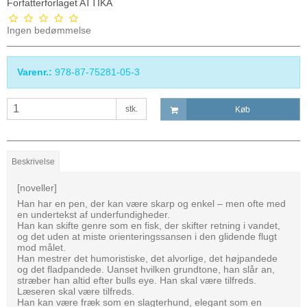
Forfatterforlaget ATTIKA
Ingen bedømmelse
Varenr.:
978-87-75281-05-3
stk.
Køb
Beskrivelse
[noveller]
Han har en pen, der kan være skarp og enkel – men ofte med
en undertekst af underfundigheder.
Han kan skifte genre som en fisk, der skifter retning i vandet,
og det uden at miste orienteringssansen i den glidende flugt
mod målet.
Han mestrer det humoristiske, det alvorlige, det højpandede
og det fladpandede. Uanset hvilken grundtone, han slår an,
stræber han altid efter bulls eye. Han skal være tilfreds.
Læseren skal være tilfreds.
Han kan være fræk som en slagterhund, elegant som en